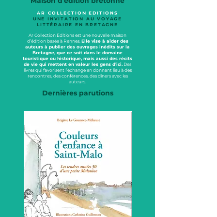
Maison d'édition bretonne
AR COLLECTION EDITIONS
UNE INVITATION AU VOYAGE
LITTÉRAIRE EN BRETAGNE
Ar Collection Editions est une nouvelle maison
d’édition basée à Rennes.
Elle vise à aider des
auteurs à publier des ouvrages inédits sur la
Bretagne, que ce soit dans le domaine
touristique ou historique, mais aussi des récits
de vie qui mettent en valeur les gens d’ici.
Des
livres qui favorisent l’échange en donnant lieu à des
rencontres, des conférences, des dîners avec les
auteurs.
Dernières parutions