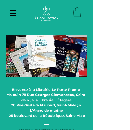
En vente à la Librairie Le Porte Plume 
Malouin 78 Rue Georges Clemenceau, Saint-
Malo ; à la Librairie L'Étagère 

20 Rue Gustave Flaubert, Saint-Malo ; à 
L'Ancre de marine

 25 boulevard de la République, Saint-Malo